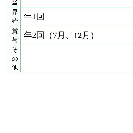
当
昇
年1回
給
賞
年2回（7月、12月）
与
そ
の
他